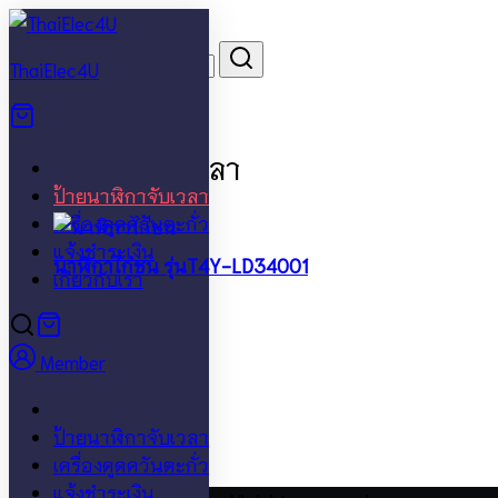
Skip
to
Search
Search
ThaiElec4U
content
for:
ป้ายนาฬิกาจับเวลา
ป้ายนาฬิกาจับเวลา
เครื่องดูดควันตะกั่ว
แจ้งชำระเงิน
นาฬิกาไก่ชน รุ่นT4Y-LD34001
เกี่ยวกับเรา
3,500
฿
อ่านเพิ่ม
Member
Facebook
ป้ายนาฬิกาจับเวลา
Line
เครื่องดูดควันตะกั่ว
แจ้งชำระเงิน